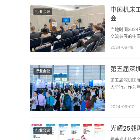
中国机床工
行业会议
会
当地时间202
交流参展的中国
床展览会）推
2024-09-18
第五届深
行业会议
第五届深圳国际
大举行。作为粤
成果和前沿技
2024-09-07
光耀25载
行业会议
覆盖光电技术全