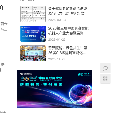
介
关于邀请参加新疆清洁能
源与电力电网博览会 暨新
能源新材料博览会的函
2026-03-24
，前去
2026第三届中国具身智能
国际机
机器人产业大会暨展览会
(杭州)
2026-01-23
智算赋能，绿色共生！第
26届CIBIS建筑智能化峰
会上海站成功举办
2025-11-25
）盛
最新
将于