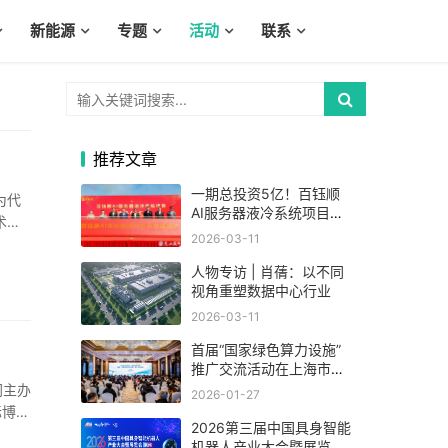
新能源
专题
活动
联系
推荐文章
一期总投资5亿！百钰顺
为代
AI服务器液冷系统项目在
术、
昆山巴城投产
2026-03-11
人物专访 | 肖蒨：以不同
视角重塑数据中心行业
2026-03-11
首届“国家绿色算力设施”
推广交流活动在上海市举
办
同主办
2026-01-27
际博览
2026第三届中国具身智能
机器人产业大会暨展览会