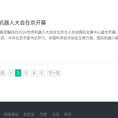
界机器人大会在京开幕
，备受瞩目的2024世界机器人大会在北京北人亦创国际会展中心盛大开幕
委员、中共北京市委书记尹力，中国科学技术协会主席万钢，国际机器人
尔，工业和信息化部
一页
1
2
3
4
5
下一页
网络通信
新能源
专题
活动
联系