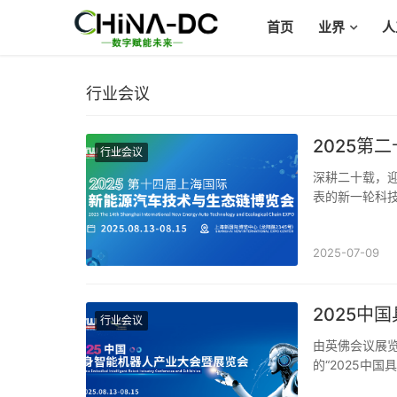
首页
业界
人
行业会议
2025第
行业会议
深耕二十载，
表的新一轮科
产业形态、商业
2025-07-09
2025中
行业会议
由英佛会议展
的“2025中
中心举行，大