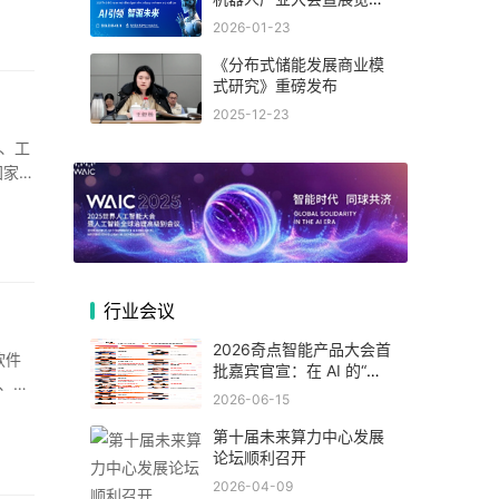
(杭州)
2026-01-23
《分布式储能发展商业模
式研究》重磅发布
2025-12-23
、工
国家受
行业会议
2026奇点智能产品大会首
软件
批嘉宾官宣：在 AI 的“可
、人
交付的时代”，看一线专家
2026-06-15
如何拆解真实落地闭环！
第十届未来算力中心发展
论坛顺利召开
2026-04-09