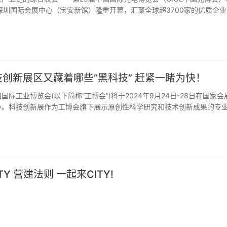
日在深圳国际会展中心（宝安新馆）隆重开幕，汇聚全球超3700家的优质企
万平方米，
创新展区又藏着哪些“黑科技” 赶紧一睹为快！
国际工业博览会(以下简称“工博会”)将于2024年9月24日-28日在国家会
办。科技创新展作为工博会旗下展示原创性科学研究和技术创新成果的专
构、大专院校
ITY 营建法则 一起来CITY!