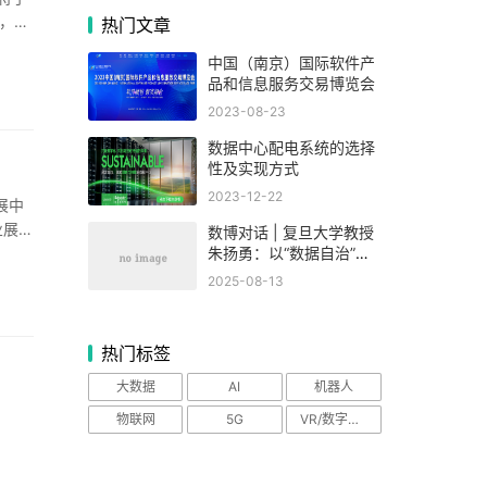
业，展
热门文章
中国（南京）国际软件产
品和信息服务交易博览会
2023-08-23
数据中心配电系统的选择
性及实现方式
2023-12-22
展中
业展，
数博对话 | 复旦大学教授
朱扬勇：以“数据自治”破
题要素市场化，数博会为
2025-08-13
产业发展凝聚共识
热门标签
大数据
AI
机器人
物联网
5G
VR/数字设备