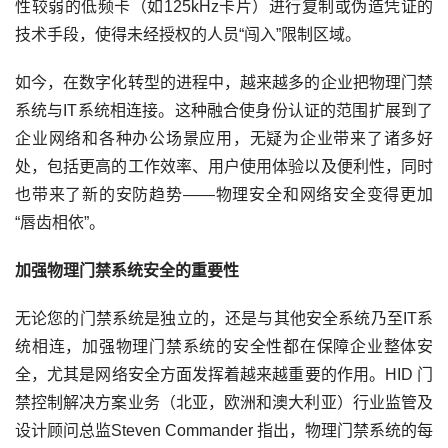
性较弱的低频卡（如
125kHz
卡片）进行复制或伪造凭证的
技术手段，使得未经授权的人员“闯入”限制区域。
如今，在数字化转型的进程中，越来越多的企业把物理门禁
系统与
IT
系统相连接。这种融合使身份认证的范围扩展到了
企业网络和各种办公场景应用，无疑为企业带来了诸多好
处，包括更高的工作效率、用户使用体验以及便利性，同时
也带来了新的安防趋势——物理安全和网络安全变得更加
“唇齿相依”。
加强
物理门禁系统安全
的
重要性
无论您的门禁系统是独立的，还是与其他安全系统乃至
IT
系
统相连，加强物理门禁系统的安全性都在保障企业整体安
全，尤其是网络安全方面发挥着越来越重要的作用。
HID
门
禁控制解决方案业务（北亚，欧洲和澳大利亚）行业监管及
设计顾问总监
Steven Commander
指出，物理门禁系统的每