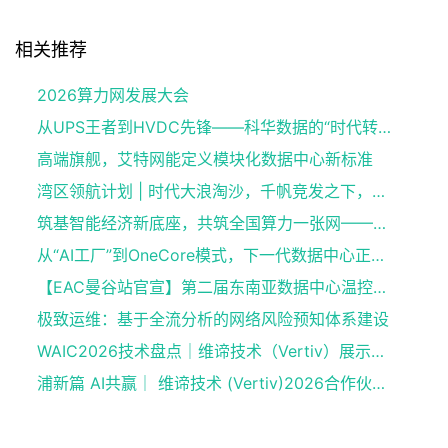
相关推荐
2026算力网发展大会
从UPS王者到HVDC先锋——科华数据的“时代转身”
高端旗舰，艾特网能定义模块化数据中心新标准
湾区领航计划 | 时代大浪淘沙，千帆竞发之下，谁执掌大湾区发展新航向？
筑基智能经济新底座，共筑全国算力一张网——2026算力网发展大会9月即将在京启幕
从“AI工厂”到OneCore模式，下一代数据中心正在被重构
【EAC曼谷站官宣】第二届东南亚数据中心温控与液冷技术峰会登陆泰国，11月掘金东南亚数据中心“热”机遇
极致运维：基于全流分析的网络风险预知体系建设
WAIC2026技术盘点｜维谛技术（Vertiv）展示了哪些AI基础设施创新产品？
浦新篇 AI共赢｜ 维谛技术 (Vertiv)2026合作伙伴大会共绘AI算力共赢新蓝图