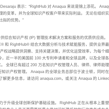
ya Desaraju 表示：“RightHub 对 Anaqua 来说是锦上添花。 Anaq
产权管理的变革，并为全球知识产权客户带来实际利益。 无论在组织
比拟的优势。”
所提供综合知识产权 (IP) 管理技术解决方案和服务的优质供应商。
E® 和 RightHub® 结合大数据分析与技术赋能服务，提供业界
产权战略提供洞察、支持关键决策，并优化运营效率，为每个细
，近一半的美国前 100 大专利申请者和全球品牌，以及全球
方案。 全球已有超过 200 万名知识产权管理人员、律师、律师助
进行知识产权管理。 Anaqua 的全球业务总部位于波士顿，同时
息，请访问 anaqua.com，或关注 Anaqua 的 Linked
力于升级全球创新保护基础设施。 RightHub 正在从根本上重