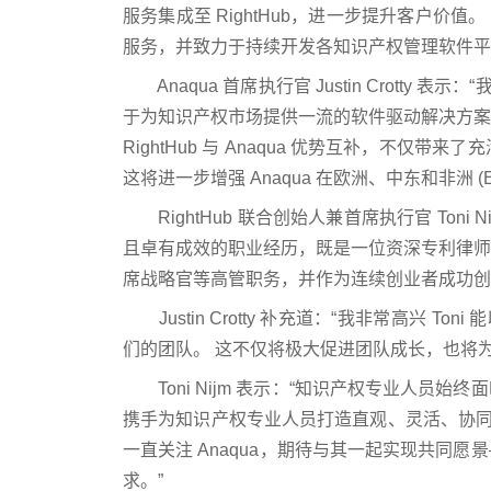
服务集成至 RightHub，进一步提升客户价值
服务，并致力于持续开发各知识产权管理软件平
Anaqua 首席执行官 Justin Crotty 表示
于为知识产权市场提供一流的软件驱动解决方案
RightHub 与 Anaqua 优势互补，不
这将进一步增强 Anaqua 在欧洲、中东和非洲 
RightHub 联合创始人兼首席执行官 Toni N
且卓有成效的职业经历，既是一位资深专利律师
席战略官等高管职务，并作为连续创业者成功创办了 iP
Justin Crotty 补充道：“我非常高兴 T
们的团队。 这不仅将极大促进团队成长，也将
Toni Nijm 表示：“知识产权专业人员始终
携手为知识产权专业人员打造直观、灵活、协同的
一直关注 Anaqua，期待与其一起实现共同
求。”