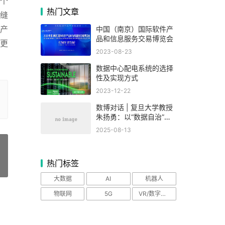
个
热门文章
缝
中国（南京）国际软件产
识产
品和信息服务交易博览会
更
2023-08-23
数据中心配电系统的选择
性及实现方式
2023-12-22
数博对话 | 复旦大学教授
朱扬勇：以“数据自治”破
题要素市场化，数博会为
2025-08-13
产业发展凝聚共识
热门标签
»
大数据
AI
机器人
物联网
5G
VR/数字设备