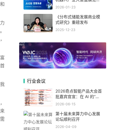
件和
(杭州)
2026-01-23
《分布式储能发展商业模
式研究》重磅发布
致力
2025-12-23
。
念，
丰富
首
行业会议
入我
2026奇点智能产品大会首
批嘉宾官宣：在 AI 的“可
交付的时代”，看一线专家
a，
2026-06-15
如何拆解真实落地闭环！
年来
第十届未来算力中心发展
的需
论坛顺利召开
2026-04-09