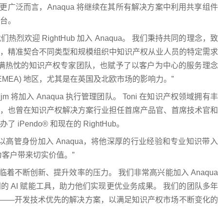
。 更广泛而言，Anaqua 将继续在其所有解决方案中利用共享组
台。
：“我们热烈欢迎 RightHub 加入 Anaqua。 我们秉持共同的理念，
，精准契合不同类型和规模组织中知识产权从业人员的特定需求
仅带来了充满热忱的知识产权专家团队，也赋予了以客户为中心的服务理
(EMEA) 地区，尤其是在英国及北欧市场的影响力。”
ijm 将加入 Anaqua 执行管理团队。 Toni 在知识产权领域拥有
，也曾在知识产权解决方案行业担任首席产品官、首席技术官和
endo® 和现在的 RightHub。
oni 能以高管身份加入 Anaqua，将他深厚的行业经验和专业知识带
为客户带来切实价值。”
面临着不断创新、提升效率的压力。 我们非常高兴能加入 Anaqu
 AI 赋能工具，助力他们实现更优业务成果。 我们的团队多
愿景——开发技术优先的解决方案，以满足知识产权市场不断变化