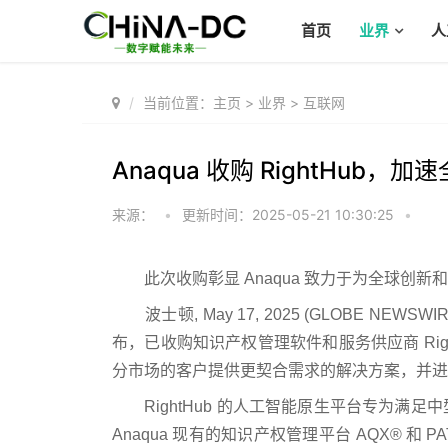
首页
业界
人
当前位置：
主页
>
业界
>
互联网
Anaqua 收购 RightHub，
来源：
•
更新时间：2025-05-21 10:30:25
•
此次收购彰显 Anaqua 致力于为全球创新
波士顿, May 17, 2025 (GLOBE NEWSW
布，已收购知识产权管理软件和服务供应商 Righ
分市场的客户提供更契合需求的解决方案，并进
RightHub 的人工智能原生平台专为满
Anaqua 现有的知识产权管理平台 AQX® 和 P