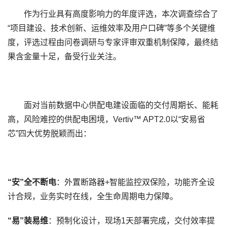
作为行业具有高度影响力的年度评选，本次调查综合了
“
项目建设、技术创新、运维效率及用户口碑
”
等多个关键维
度，评选过程由问卷调研与专家评审双重机制保障，最终结
果含金量十足，备受行业关注。
面对当前数据中心供配电建设面临的交付周期长、能耗
高，风险难控的供配电困境，
Vertiv™ APT2.0
以
“
安易省
芯
”
四大优势脱颖而出：
“安”全不断电
：外置断路器
+
智能监控双保险，功能齐全设
计合规，业务实时在线，全生命周期电力保障。
“易”装易维
：预制化设计，现场
1
天部署完成，交付效率提