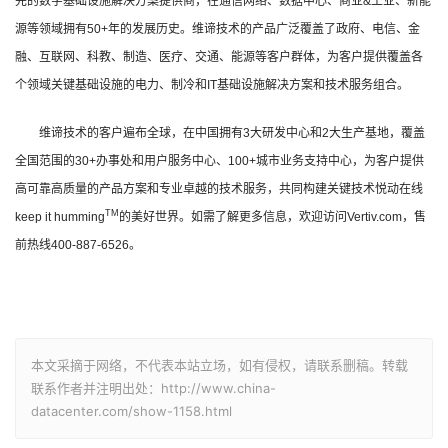
先的数字基础设施解决方案提供商，在通信网络、数据中心、商业
&
工业、新能
源等领域拥有
50+
年的发展历史。维谛技术的产品广泛覆盖了政府、电信、金
融、互联网、科教、制造、医疗、交通、能源等客户群体，为客户提供覆盖各
个领域关键基础设施的电力、制冷和
IT
基础设施解决方案和技术服务组合。
维谛技术的客户遍布全球，在中国拥有
3
大研发中心和
2
大生产基地，覆盖
全国范围的
30+
办事处和用户服务中心、
100+
城市业务支持中心，为客户提供
高可靠高质量的产品方案和专业卓越的技术服务，共同构建关键技术悦动在线
TM
keep it
humming
的美好世界。如需了解更多信息，欢迎访问
Vertiv.com
，售
前热线
400-887-6526
。
本文采摘于网络，不代表本站立场，如有侵权，请联系删稿。转载
联系作者并注明出处：http://www.china-
datacenter.com/show-1158.html