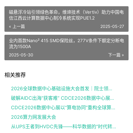
磁悬浮冷站引领绿色革命，维谛技术（Vertiv）助力中国电
信江西云计算数据中心制冷系统实现PUE1.2
« 上一篇
2025-05-27
业内首款Nano² 415 SMD保险丝，277V条件下额定分断电
流为1500A
2025-05-30
下一篇 »
相关推荐
2026全球数据中心基础设施大会首发｜院士领衔，100+头部企业已确认，500人齐聚上海
破解AIDC出海“获客难” CDCE2026数据中心展以“算电协同”重构全球算力供应链
CDCE2026数据中心展以“算电协同”重构全球算力供应链
2026算力网发展大会
从UPS王者到HVDC先锋——科华数据的“时代转身”