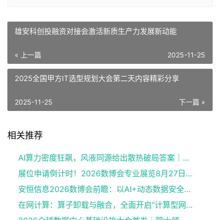
雄安科创投融资对接会激活新质生产力发展新动能
« 上一篇
2025-11-25
2025全国甲方IT选型规划大会第二天内容精彩分享
2025-11-25
下一篇 »
相关推荐
AI算力密度狂飙，风液同源给出散热破局答案｜艾特网能CoolNova获评最佳方案创新奖
展位申请倒计时！2026数博会专业展览8月27日开馆
安恒信息2026数博会前瞻：以AI+动态数据安全赋能数据要素流通
在网计算：算子卸载与融合，全面开启“计算型网络”新纪元