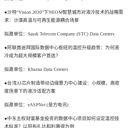
●沙特“
Vision 2030
”下
NEOM
智慧城市对液冷技术的战略需
求：沙漠高温与可再生能源耦合场景
拟邀单位：
Saudi Telecom Company (STC) Data Centers
●阿联酋迪拜国际数据中心枢纽的温控升级趋势：为何液
冷成为超大规模客户首选？
拟邀单位：
Khazna Data Centers
●台湾
AI
芯片制造带动边缘算力中心建设：小规模、高密
度场景下的液冷适配方案
拟邀单位：
eASPNet (
是方电讯
)
●中东主权财富基金投资的数据中心项目如何设定温控技
术标准？以阿布扎比和利雅得为例