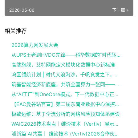
2026-05-06
下一篇 »
相关推荐
2026算力网发展大会
从UPS王者到HVDC先锋——科华数据的“时代转身”
高端旗舰，艾特网能定义模块化数据中心新标准
湾区领航计划 | 时代大浪淘沙，千帆竞发之下，谁执掌大湾区发展新航向？
筑基智能经济新底座，共筑全国算力一张网——2026算力网发展大会9月即将在京启幕
从“AI工厂”到OneCore模式，下一代数据中心正在被重构
【EAC曼谷站官宣】第二届东南亚数据中心温控与液冷技术峰会登陆泰国，11月掘金东南亚数据中心“热”机遇
极致运维：基于全流分析的网络风险预知体系建设
WAIC2026技术盘点｜维谛技术（Vertiv）展示了哪些AI基础设施创新产品？
浦新篇 AI共赢｜ 维谛技术 (Vertiv)2026合作伙伴大会共绘AI算力共赢新蓝图