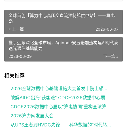
全球首创【算力中心高压交直流预制舱供电站】——算电
岛
« 上一篇
2026-06-07
携手远东深化全球布局，Aginode安捷诺加速构建AI时代高
速光通信基础能力
2026-06-09
下一篇 »
相关推荐
2026全球数据中心基础设施大会首发｜院士领衔，100+头部企业已确认，500人齐聚上海
破解AIDC出海“获客难” CDCE2026数据中心展以“算电协同”重构全球算力供应链
CDCE2026数据中心展以“算电协同”重构全球算力供应链
2026算力网发展大会
从UPS王者到HVDC先锋——科华数据的“时代转身”