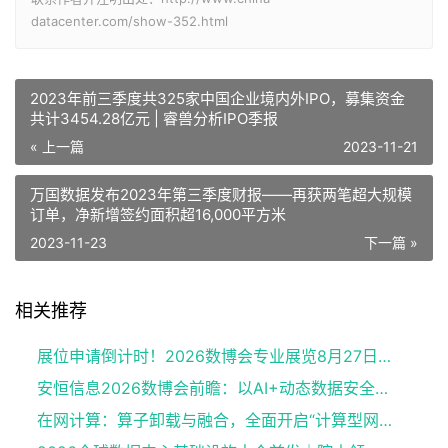
datacenter.com/show-352.html
2023年前三季度共325家中国企业境内外IPO，募集资金
共计3454.28亿元 | 睿兽分析IPO季报
« 上一篇
2023-11-21
万国数据发布2023年第三季度财报——再获两笔超大规模
订单，净新增签约面积超16,000平方米
2023-11-23
下一篇 »
相关推荐
展位申请倒计时！2026数博会专业展览8月27日开馆
安恒信息2026数博会前瞻：以AI+动态数据安全赋能数据要素流通
在网计算：算子卸载与融合，全面开启“计算型网络”新纪元