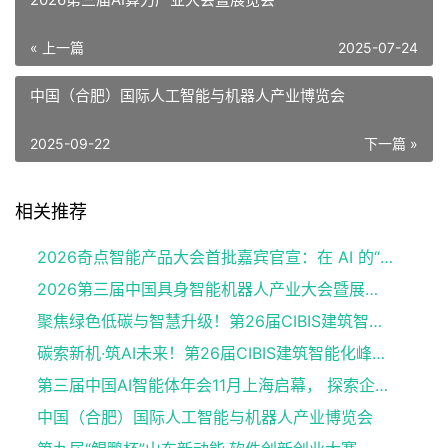
« 上一篇
2025-07-24
中国（合肥）国际人工智能与机器人产业博览会
2025-09-22
下一篇 »
相关推荐
2026奇点智能产品大会首批嘉宾官宣：在 AI 的“可交付的时代”，看一线专家如何拆解真实落地闭环！
2026第三届中国具身智能机器人产业大会暨展览会(杭州)
聚焦绿色低碳与智慧升级！第26届CIBIS建筑智能化峰会西安站成功举办
碳索新机·筑AI未来！第26届CIBIS建筑智能化峰会成都站成功举办
第三届中国AI智能体年会11月上海启幕， 探索企业级与金融场景AI智能体落地！
中国（合肥）国际人工智能与机器人产业博览会