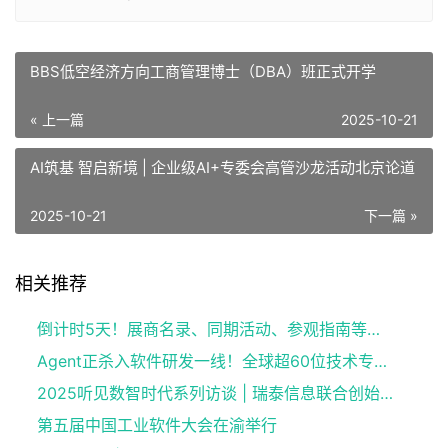
BBS低空经济方向工商管理博士（DBA）班正式开学
« 上一篇
2025-10-21
AI筑基 智启新境 | 企业级AI+专委会高管沙龙活动北京论道
2025-10-21
下一篇 »
相关推荐
倒计时5天！展商名录、同期活动、参观指南等提前看，8.12-14上海见
Agent正杀入软件研发一线！全球超60位技术专家拆解AI落地困局，2026奇点智能技术大会收官
2025听见数智时代系列访谈 | 瑞泰信息联合创始人/CEO孙海东：科技赋能增长，数字化引领企业破局新征程
第五届中国工业软件大会在渝举行