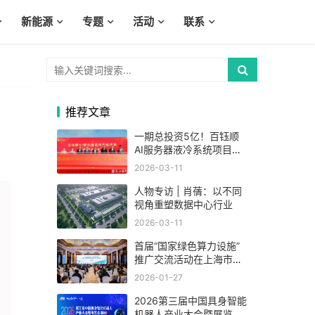
新能源
专题
活动
联系
推荐文章
一期总投资5亿！百钰顺
AI服务器液冷系统项目在
昆山巴城投产
2026-03-11
人物专访 | 肖蒨：以不同
视角重塑数据中心行业
2026-03-11
首届“国家绿色算力设施”
推广交流活动在上海市举
办
2026-01-27
2026第三届中国具身智能
机器人产业大会暨展览会