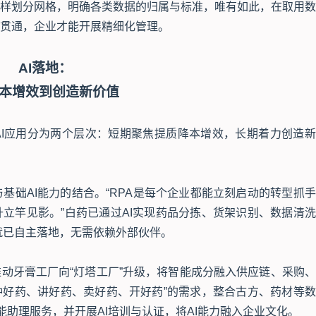
样划分网格，明确各类数据的归属与标准，唯有如此，在取用数
贯通，企业才能开展精细化管理。
AI落地：
本增效到创造新价值
AI应用分为两个层次：短期聚焦提质降本增效，长期着力创造
与基础AI能力的结合。“RPA是每个企业都能立刻启动的转型抓
立竿见影。”白药已通过AI实现药品分拣、货架识别、数据清
就已自主落地，无需依赖外部伙伴。
动牙膏工厂向“灯塔工厂”升级，将智能成分融入供应链、采购
“种好药、讲好药、卖好药、开好药”的需求，整合古方、药材等
能助理服务，并开展AI培训与认证，将AI能力融入企业文化。