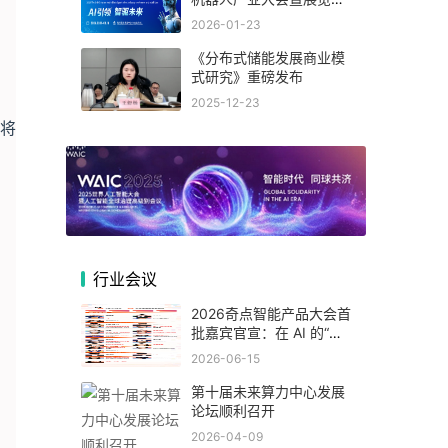
(杭州)
2026-01-23
《分布式储能发展商业模
式研究》重磅发布
2025-12-23
将
行业会议
2026奇点智能产品大会首
批嘉宾官宣：在 AI 的“可
交付的时代”，看一线专家
2026-06-15
如何拆解真实落地闭环！
第十届未来算力中心发展
论坛顺利召开
2026-04-09