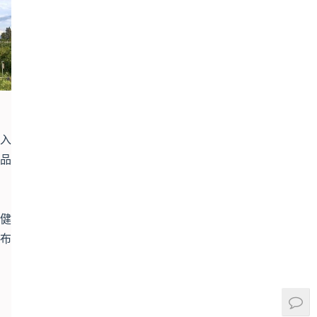
融入
品
稳健
布