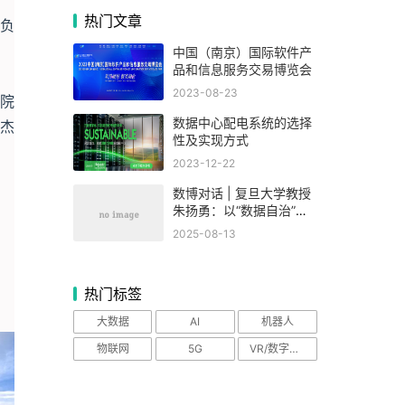
热门文章
负
中国（南京）国际软件产
品和信息服务交易博览会
2023-08-23
究院
数据中心配电系统的选择
为杰
性及实现方式
2023-12-22
数博对话 | 复旦大学教授
朱扬勇：以“数据自治”破
题要素市场化，数博会为
2025-08-13
产业发展凝聚共识
热门标签
大数据
AI
机器人
物联网
5G
VR/数字设备