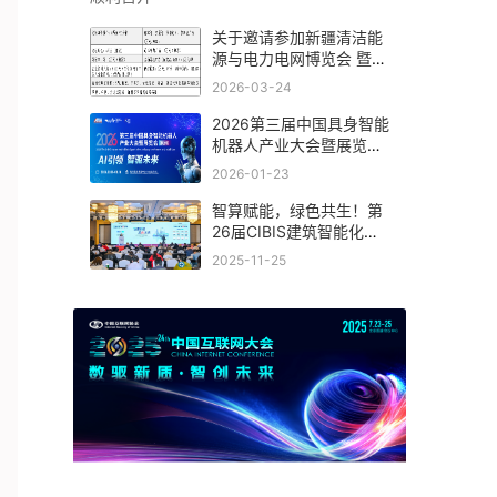
关于邀请参加新疆清洁能
源与电力电网博览会 暨新
能源新材料博览会的函
2026-03-24
2026第三届中国具身智能
机器人产业大会暨展览会
(杭州)
2026-01-23
智算赋能，绿色共生！第
26届CIBIS建筑智能化峰
会上海站成功举办
2025-11-25