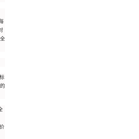
每
对
全
标
的
全
价