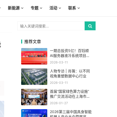
新能源
专题
活动
联系
推荐文章
能
一期总投资5亿！百钰顺
AI服务器液冷系统项目在
昆山巴城投产
2026-03-11
人物专访 | 肖蒨：以不同
视角重塑数据中心行业
2026-03-11
型
首届“国家绿色算力设施”
推广交流活动在上海市举
办
2026-01-27
2026第三届中国具身智能
机器人产业大会暨展览会