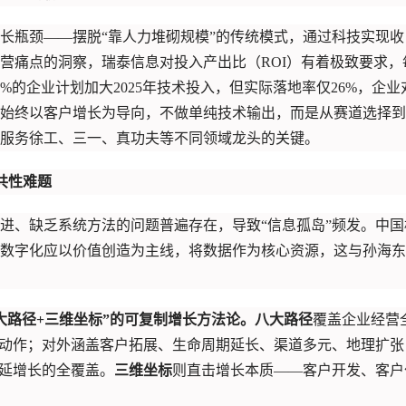
长瓶颈——摆脱“靠人力堆砌规模”的传统模式，通过科技实现收
营痛点的洞察，瑞泰信息对投入产出比（ROI）有着极致要求，
%的企业计划加大2025年技术投入，但实际落地率仅26%，企业
始终以客户增长为导向，不做单纯技术输出，而是从赛道选择到
服务徐工、三一、真功夫等不同领域龙头的关键。
共性难题
进、缺乏系统方法的问题普遍存在，导致“信息孤岛”频发。中国
数字化应以价值创造为主线，将数据作为核心资源，这与孙海东
大路径+三维坐标”的可复制增长方法论。八大路径
覆盖企业经营
”动作；对外涵盖客户拓展、生命周期延长、渠道多元、地理扩张
外延增长的全覆盖。
三维坐标
则直击增长本质——客户开发、客户