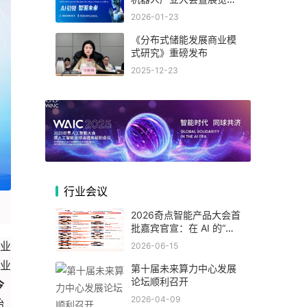
(杭州)
2026-01-23
《分布式储能发展商业模
式研究》重磅发布
2025-12-23
行业会议
2026奇点智能产品大会首
批嘉宾官宣：在 AI 的“可
交付的时代”，看一线专家
业
2026-06-15
如何拆解真实落地闭环！
业
第十届未来算力中心发展
论坛顺利召开
今
2026-04-09
始