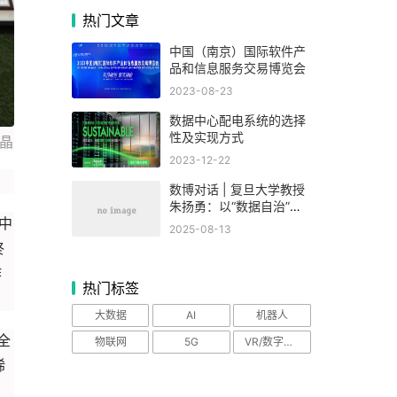
热门文章
中国（南京）国际软件产
品和信息服务交易博览会
2023-08-23
数据中心配电系统的选择
性及实现方式
 晶
2023-12-22
数博对话 | 复旦大学教授
朱扬勇：以“数据自治”破
题要素市场化，数博会为
中
2025-08-13
产业发展凝聚共识
终
作
热门标签
大数据
AI
机器人
全
物联网
5G
VR/数字设备
稀