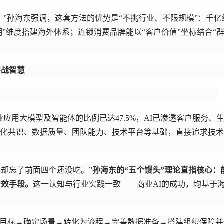
。”孙海东强调，这套方法的优势是“不挑行业、不限规模”：千亿
期”维度搭建海外体系；连锁消费品牌能以“客户价值”坐标结合“
实战智慧
企业应用大模型及智能体的比例已达47.5%，AI已渗透客户服务、
化共识、数据质量、团队能力、技术平台等基础，直接追求技术
，却忘了前面四个还没吃。”
孙海东的“五个馒头”理论直指核心：
增效手段。
这一认知与行业实践一致——商业AI的成功，均基于
明确目标→确定场景→转化为流程→完善数据准备→搭建组织保障并