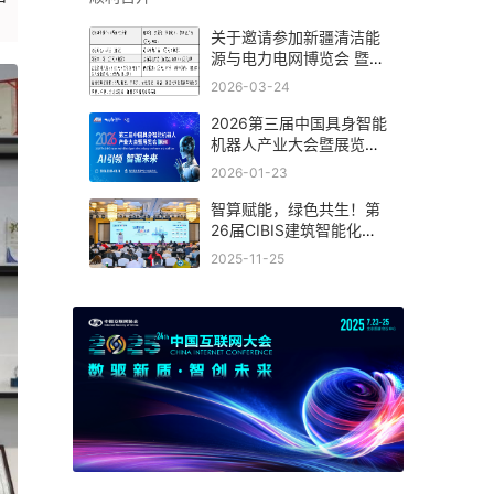
关于邀请参加新疆清洁能
源与电力电网博览会 暨新
能源新材料博览会的函
2026-03-24
2026第三届中国具身智能
机器人产业大会暨展览会
(杭州)
2026-01-23
智算赋能，绿色共生！第
26届CIBIS建筑智能化峰
会上海站成功举办
2025-11-25