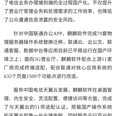
了电信业务办理端到端的全过程国产化。不仅提升
了营业厅受理业务和处理需求的工作效率，也降低
了公众遭遇信息泄露的安全风险。
针对中国联通办公
APP
，麒麟软件完成
70
套物
理服务器操作系统替换迁移，联通云、云公文、联
通客服、数据中台等应用目前已平稳运行在国产环
境之上；面向
5G
营业厅，麒麟软件配合上游
11
家
厂商完成终端适配，配合联通对核心应用系统的
635
个页面
1500
个功能点进行改造。
服务中国电信天翼云发展，麒麟软件在桌面管
理、内生安全、灵活配置、便捷访问等方面，完成
了与天翼云的
51
项适配认证。搭载国产操作系统
的天翼云就像一台云端电脑，同时服务千行百业的