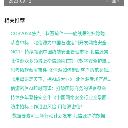
2023-09-12
下一篇 »
相关推荐
CCS2024焦点：科蓝软件——底线思维扫除隐患，国产数据库捍卫金融数据安全
恭喜中标！北信源为中国石油定制开发网络安全应急指挥系统
NO.1！持续领跑中国终端安全管理市场 北信源累计16年位居榜首
北信源众多领域上榜信通院首期《数字安全护航技术能力全景图》
思考微软蓝屏事件 北信源如何帮助客户防范类似风险？
《用母语走天下，拥AI成大业》 北信源专场产品发布会亮相第十四届外洽会
信源密信AI即时同译：打破国际商务的语言壁垒
持续多年登榜安全牛《中国网络安全行业全景图》 北信源46项细分领域覆盖领先
防患招标工作泄密风险 用信源密信！
“数据要素X”三年行动计划发布 北信源护航数据要素安全