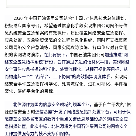
2020
年中国石油集团公司结合“十四五”信息技术总体规划，
积极响应国家号召，希望通过信息化手段实现集团公司网络与信
息系统安全应急预案的有效执行，建设覆盖网络安全应急指挥、
应急处置、应急物资保障的全过程信息化系统，同时可支撑集团
公司网络安全应急演练、国家实网攻防演练、各单位应对各省组
织的实网攻防演练。
在此背景下，
中国石油集团公司
加速推进“网
络安全应急指挥系统”建设，旨在通过先进的信息化手段，实现网络
安全事件应急指挥的科学化、处置流程化、过程可视化等目标，从
而构建起一个“平战结合、上下协同”的高效指挥调度体系
，实现网
络安全事件应急指挥科学化、处置流程化、过程可视化、事件档
案化、演练平台化的目标。
北信源作为国内信息安全领域的领军企业，
基于自主研发的
“
信
源密信安全即时
通信基座
”
开发了网络应急指挥处置平台，可用于保
障覆盖全国各省市区的数万个重点关键信息基础设施的网络安全应
急指挥处置。此次中标，北信源将为中国石油集团公司的网络安全
工
作提供强有力的技术支撑和保障。