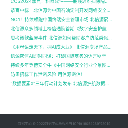
CCS2024焦点：科蓝软件——底线思维扫除隐患，国产数据库捍卫金融数据安全
恭喜中标！北信源为中国石油定制开发网络安全应急指挥系统
NO.1！持续领跑中国终端安全管理市场 北信源累计16年位居榜首
北信源众多领域上榜信通院首期《数字安全护航技术能力全景图》
思考微软蓝屏事件 北信源如何帮助客户防范类似风险？
《用母语走天下，拥AI成大业》 北信源专场产品发布会亮相第十四届外洽会
信源密信AI即时同译：打破国际商务的语言壁垒
持续多年登榜安全牛《中国网络安全行业全景图》 北信源46项细分领域覆盖领先
防患招标工作泄密风险 用信源密信！
“数据要素X”三年行动计划发布 北信源护航数据要素安全
数据中心 © 2022数据中心版权所有
ICP备19054239号2019